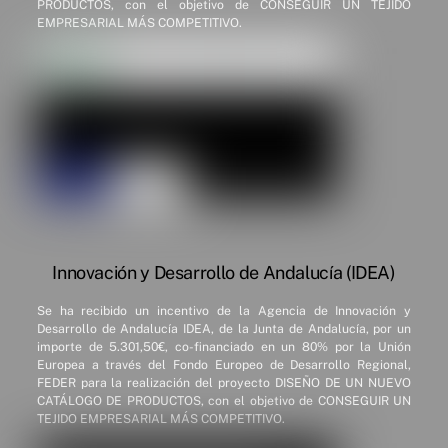
PRODUCTOS, con el objetivo de CONSEGUIR UN TEJIDO
EMPRESARIAL MÁS COMPETITIVO.
Innovación y Desarrollo de Andalucía (IDEA)
Se ha recibido un incentivo de la Agencia de Innovación y
Desarrollo de Andalucía IDEA, de la Junta de Andalucía, por un
importe de 5.301,50€, co-financiado en un 80% por la Unión
Europea a través del Fondo Europeo de Desarrollo Regional,
FEDER para la realización del proyecto DISEÑO DE UN NUEVO
CATÁLOGO DE PRODUCTOS, con el objetivo de CONSEGUIR UN
TEJIDO EMPRESARIAL MÁS COMPETITIVO.